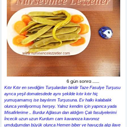
6 gün sonra ........
Kıtır Kıtır en sevdiğim Turşulardan biridir Taze Fasulye Turşusu
ayrıca yeşil domatesdede aynı şekilde kıtır kıtır hiç
yumuşamamış ise bayılırım Turşusuna. Ev halkı kalabalık
olunca yeniliyormuş herşey. Yalnız kendim için yapınca yada
Misafirlerime .. Burdur Ağlasun dan aldığım Çalı fasulyelerimi
İncecik uzun uzun Kurdum cam kavanoza kavonoz
umduğumdan büyük olunca Hemen biber ve havuçda alıp ilave