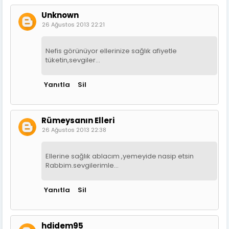
Unknown
26 Ağustos 2013 22:21
Nefis görünüyor ellerinize sağlık afiyetle
tüketin,sevgiler...
Yanıtla
Sil
Rümeysanın Elleri
26 Ağustos 2013 22:38
Ellerine sağlık ablacım ,yemeyide nasip etsin
Rabbim.sevgilerimle...
Yanıtla
Sil
hdidem95