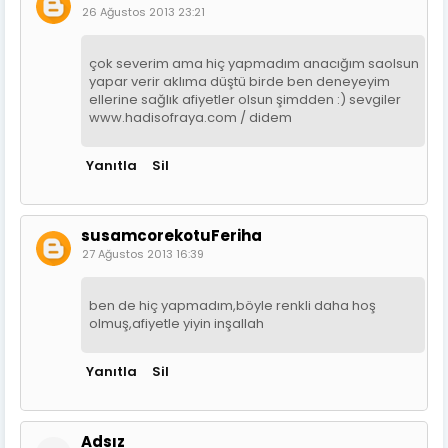
26 Ağustos 2013 23:21
çok severim ama hiç yapmadım anacığım saolsun
yapar verir aklıma düştü birde ben deneyeyim
ellerine sağlık afiyetler olsun şimdden :) sevgiler
www.hadisofraya.com / didem
Yanıtla
Sil
susamcorekotuFeriha
27 Ağustos 2013 16:39
ben de hiç yapmadım,böyle renkli daha hoş
olmuş,afiyetle yiyin inşallah
Yanıtla
Sil
Adsız