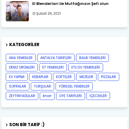
El Blenderlari ile Mutfağınızın Şefi olun
Şubat 26, 2021
KATEGORILER
ANA YEMEKLER
ANTALYA TARİFLERİ
BALIK YEMEKLERİ
DENİZ ÜRÜNLERİ
ET YEMEKLERİ
ETLİ EV YEMEKLERİ
EV YAPIMI
KEBAPLAR
KÖFTELER
MEZELER
PİZZALAR
SOFRALAR
TURŞULAR
YÖRESEL YEMEKLER
ZEYTİNYAĞLILAR
knorr
ÜYE TARİFLERİ
İÇECEKLER
SON BIR TARIF :)