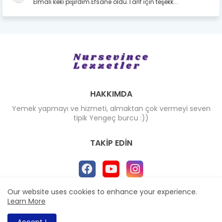
Elmalı keki pişirdim.Efsane oldu.Tarif için teşekk...
HAKKIMDA
Yemek yapmayı ve hizmeti, almaktan çok vermeyi seven
tipik Yengeç burcu :))
TAKIP EDIN
Our website uses cookies to enhance your experience.
Learn More
AnaSayfa
Hakkımda
İletisim
All Right Reserved Copyright ©