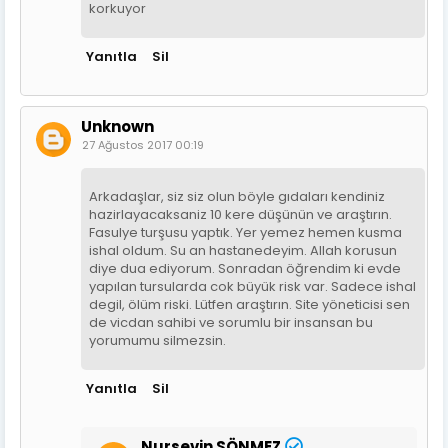
korkuyor
Yanıtla
Sil
Unknown
27 Ağustos 2017 00:19
Arkadaşlar, siz siz olun böyle gıdaları kendiniz
hazirlayacaksaniz 10 kere düşünün ve araştırın.
Fasulye turşusu yaptık. Yer yemez hemen kusma
ishal oldum. Su an hastanedeyim. Allah korusun
diye dua ediyorum. Sonradan öğrendim ki evde
yapılan tursularda cok büyük risk var. Sadece ishal
degil, ölüm riski. Lütfen araştırın. Site yöneticisi sen
de vicdan sahibi ve sorumlu bir insansan bu
yorumumu silmezsin.
Yanıtla
Sil
Nursevin SÖNMEZ