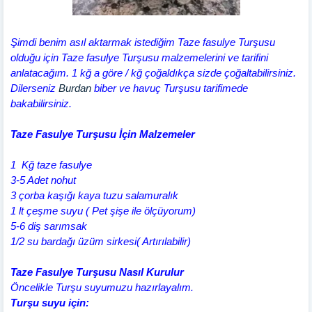
Şimdi benim asıl aktarmak istediğim Taze fasulye Turşusu
olduğu için Taze fasulye Turşusu malzemelerini ve tarifini
anlatacağım. 1 kğ a göre / kğ çoğaldıkça sizde çoğaltabilirsiniz.
Dilerseniz
Burdan
biber ve havuç Turşusu tarifimede
bakabilirsiniz.
Taze Fasulye Turşusu İçin Malzemeler
1 Kğ taze fasulye
3-5 Adet nohut
3 çorba kaşığı kaya tuzu salamuralık
1 lt çeşme suyu ( Pet şişe ile ölçüyorum)
5-6 diş sarımsak
1/2 su bardağı üzüm sirkesi( Artırılabilir)
Taze Fasulye Turşusu Nasıl Kurulur
Öncelikle Turşu suyumuzu hazırlayalım.
Turşu suyu için: