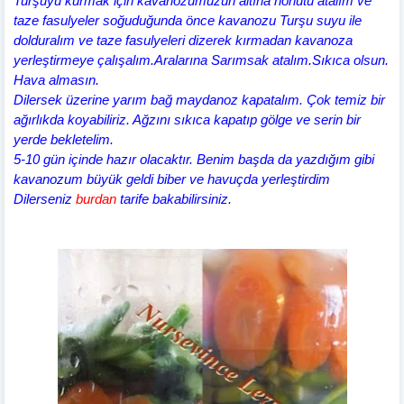
Turşuyu kurmak için kavanozumuzun altına nohutu atalım ve
taze fasulyeler soğuduğunda önce kavanozu Turşu suyu ile
dolduralım ve taze fasulyeleri dizerek kırmadan kavanoza
yerleştirmeye çalışalım.Aralarına Sarımsak atalım.Sıkıca olsun.
Hava almasın.
Dilersek üzerine yarım bağ maydanoz kapatalım. Çok temiz bir
ağırlıkda koyabiliriz. Ağzını sıkıca kapatıp gölge ve serin bir
yerde bekletelim.
5-10 gün içinde hazır olacaktır. Benim başda da yazdığım gibi
kavanozum büyük geldi biber ve havuçda yerleştirdim
Dilerseniz
burdan
tarife bakabilirsiniz.