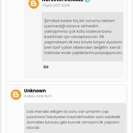
7 Eylül 2017 21:26
Şimdiye kadar hiç bir yorumu reklam
içermediği sürece silmedim.
yaklaşımınız çok kötü sadece bunu
belirtmek için cevaplıyorum. 55
yaşımdayım ilk kez böyle birşey duydum.
ben tarif çalan sitelerden değilim .kendi
halimde evde yaptıklarımı paylaşıyorum.
Sil
Unknown
9 Ekim 2018 15:17
cok merakk ettigim bi soru var umarim cvp
yazarsiniz fasulyeleri kaynatmadan ayni salatalik
domates tursusu gibi kursak olmazmi ilk yapisim
olucak