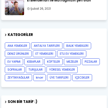
El Blenderlari ile Mutfağınızın Şefi olun
Şubat 26, 2021
KATEGORILER
ANA YEMEKLER
ANTALYA TARİFLERİ
BALIK YEMEKLERİ
DENİZ ÜRÜNLERİ
ET YEMEKLERİ
ETLİ EV YEMEKLERİ
EV YAPIMI
KEBAPLAR
KÖFTELER
MEZELER
PİZZALAR
SOFRALAR
TURŞULAR
YÖRESEL YEMEKLER
ZEYTİNYAĞLILAR
knorr
ÜYE TARİFLERİ
İÇECEKLER
SON BIR TARIF :)