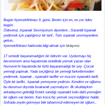
Bugün #yemekfirtinası 9. günü. Benim için en, en zor ödev
bugün .
Ödevimiz ;Ispanak Sevmiyorum diyenlere , Garantili Ispanak
yedirmek için yaptığımız bir tarif.. Tüm ıspanak sevmeyenlere
gelsin..
#yemekfirtinasi hakkında bilgi almak için
tıklayınız
17 senedir başaramadığım bir ödevim var. Uydurmayı hiç
beceremem ama hayatımda üstelikde yemek yazarı olan
Nursevin'in hayatında bir türlü başaramadığı bir şey .Çocuk
yemeği yapmak. Yada seçtiğimiz bir yemeği farkettirmeden
yedirmek. Ispanak , ıspanaklı tarifler ve mucize ıspanaklı tarifi.
Öyle bir tarifki.. Ispanak yemeyene yedirsin. Kendimi ve oğlumu
bu durumun dışında bırakarak yazmalıyım.
İlk okuldayken
arkadaşının getirdiği fıstıklı sandığı ıspanaklı keki dahi yemeğen
bir oğlum var benim. Karı koca hiç yemek seçmediğimiz halde.
Sofrada zeytin görmeye bile tahammül edemeyen bir oğlum..