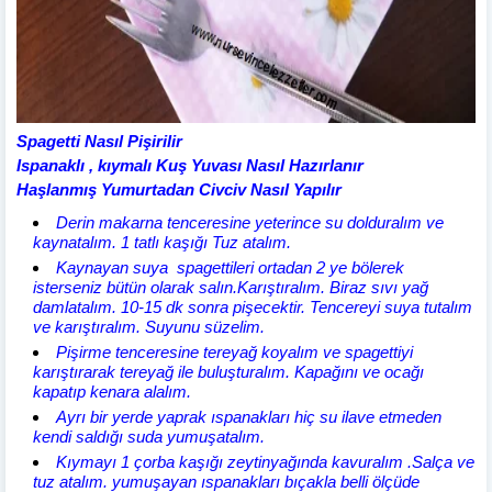
Spagetti Nasıl Pişirilir
Ispanaklı , kıymalı Kuş Yuvası Nasıl Hazırlanır
Haşlanmış Yumurtadan Civciv Nasıl Yapılır
Derin makarna tenceresine yeterince su dolduralım ve
kaynatalım. 1 tatlı kaşığı Tuz atalım.
Kaynayan suya spagettileri ortadan 2 ye bölerek
isterseniz bütün olarak salın.Karıştıralım. Biraz sıvı yağ
damlatalım. 10-15 dk sonra pişecektir. Tencereyi suya tutalım
ve karıştıralım. Suyunu süzelim.
Pişirme tenceresine tereyağ koyalım ve spagettiyi
karıştırarak tereyağ ile buluşturalım. Kapağını ve ocağı
kapatıp kenara alalım.
Ayrı bir yerde yaprak ıspanakları hiç su ilave etmeden
kendi saldığı suda yumuşatalım.
Kıymayı 1 çorba kaşığı zeytinyağında kavuralım .Salça ve
tuz atalım. yumuşayan ıspanakları bıçakla belli ölçüde