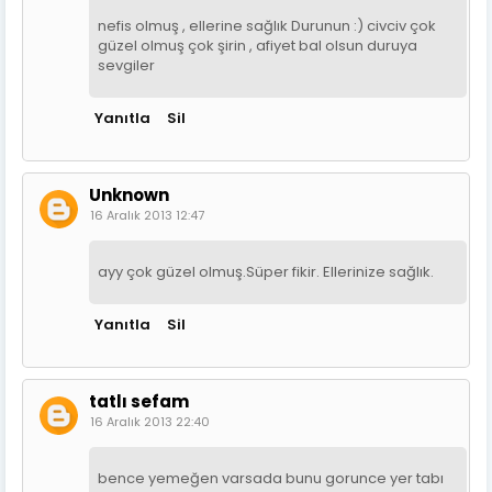
nefis olmuş , ellerine sağlık Durunun :) civciv çok
güzel olmuş çok şirin , afiyet bal olsun duruya
sevgiler
Yanıtla
Sil
Unknown
16 Aralık 2013 12:47
ayy çok güzel olmuş.Süper fikir. Ellerinize sağlık.
Yanıtla
Sil
tatlı sefam
16 Aralık 2013 22:40
bence yemeğen varsada bunu gorunce yer tabı