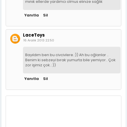
mınık ellerde yardımcı olmus elınıze sağlık
Yanıtla
Sil
LaceToys
16 Aralık 2013 22:50
Bayıldım ben bu civcivlere.:)) Ah bu oğlanlar ..
Benim ki sebzeyi bırak yumurta bile yemiyor.. Çok
zor işimiz çok..:))
Yanıtla
Sil