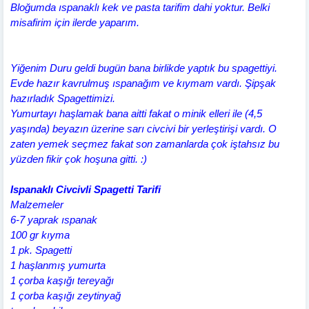
Bloğumda ıspanaklı kek ve pasta tarifim dahi yoktur. Belki
misafirim için ilerde yaparım.
Yiğenim Duru geldi bugün bana birlikde yaptık bu spagettiyi.
Evde hazır kavrulmuş ıspanağım ve kıymam vardı. Şipşak
hazırladık Spagettimizi.
Yumurtayı haşlamak bana aitti fakat o minik elleri ile (4,5
yaşında) beyazın üzerine sarı civcivi bir yerleştirişi vardı. O
zaten yemek seçmez fakat son zamanlarda çok iştahsız bu
yüzden fikir çok hoşuna gitti. :)
Ispanaklı Civcivli Spagetti Tarifi
Malzemeler
6-7 yaprak ıspanak
100 gr kıyma
1 pk. Spagetti
1 haşlanmış yumurta
1 çorba kaşığı tereyağı
1 çorba kaşığı zeytinyağ