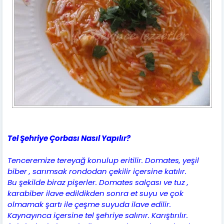
Tel Şehriye Çorbası Nasıl Yapılır?
Tenceremize tereyağ konulup eritilir. Domates, yeşil
biber , sarımsak rondodan çekilir içersine katılır.
Bu şekilde biraz pişerler. Domates salçası ve tuz ,
karabiber ilave edildikden sonra et suyu ve çok
olmamak şartı ile çeşme suyuda ilave edilir.
Kaynayınca içersine tel şehriye salınır. Karıştırılır.