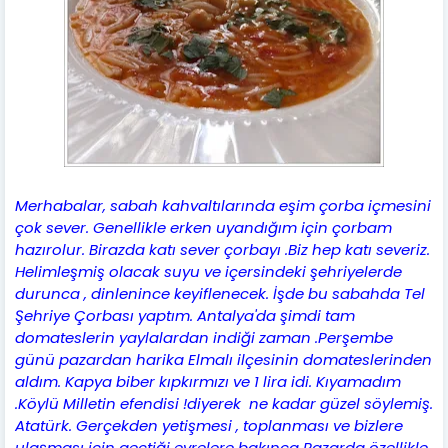
Merhabalar, sabah kahvaltılarında eşim çorba içmesini
çok sever. Genellikle erken uyandığım için çorbam
hazırolur. Birazda katı sever çorbayı .Biz hep katı severiz.
Helimleşmiş olacak suyu ve içersindeki şehriyelerde
durunca , dinlenince keyiflenecek. İşde bu sabahda Tel
Şehriye Çorbası yaptım. Antalya'da şimdi tam
domateslerin yaylalardan indiği zaman .Perşembe
günü pazardan harika Elmalı ilçesinin domateslerinden
aldım. Kapya biber kıpkırmızı ve 1 lira idi. Kıyamadım
.Köylü Milletin efendisi !diyerek ne kadar güzel söylemiş.
Atatürk. Gerçekden yetişmesi , toplanması ve bizlere
ulaşması için geçtiği evrelere bakınca Pazarda özellikle