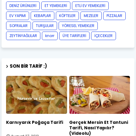
DENİZ ÜRÜNLERİ
ET YEMEKLERİ
ETLİ EV YEMEKLERİ
EV YAPIMI
KEBAPLAR
KÖFTELER
MEZELER
PİZZALAR
SOFRALAR
TURŞULAR
YÖRESEL YEMEKLER
ZEYTİNYAĞLILAR
knorr
ÜYE TARİFLERİ
İÇECEKLER
SON BIR TARIF :)
Karnıyarık Poğaça Tarifi
Gerçek Mersin Et Tantuni
Tarifi, Nasıl Yapılır?
(Videolu)