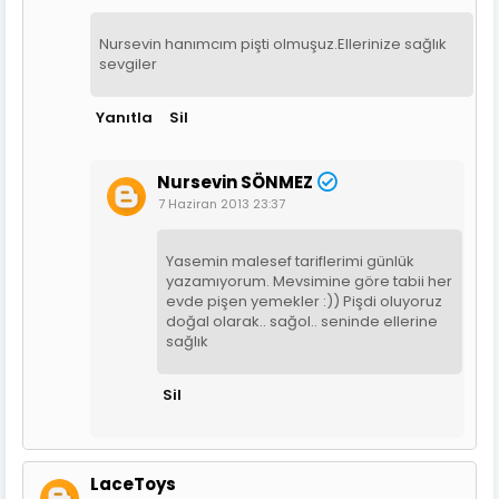
Nursevin hanımcım pişti olmuşuz.Ellerinize sağlık
sevgiler
Yanıtla
Sil
Nursevin SÖNMEZ
7 Haziran 2013 23:37
Yasemin malesef tariflerimi günlük
yazamıyorum. Mevsimine göre tabii her
evde pişen yemekler :)) Pişdi oluyoruz
doğal olarak.. sağol.. seninde ellerine
sağlık
Sil
LaceToys