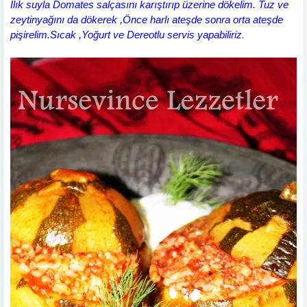
Ilık suyla Domates salçasını karıştırıp üzerine dökelim. Tuz ve
zeytinyağını da dökerek ,Önce harlı ateşde sonra orta ateşde
.
pişirelim.Sıcak ,
Yoğurt ve Dereotlu servis yapabiliriz