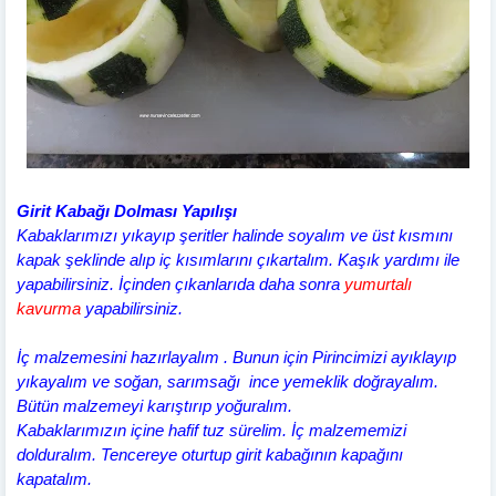
Girit Kabağı Dolması Yapılışı
Kabaklarımızı yıkayıp şeritler halinde soyalım ve üst kısmını
kapak şeklinde alıp iç kısımlarını çıkartalım. Kaşık yardımı ile
yapabilirsiniz. İçinden çıkanlarıda daha sonra
yumurtalı
kavurma
yapabilirsiniz.
İç malzemesini hazırlayalım . Bunun için Pirincimizi ayıklayıp
yıkayalım ve soğan, sarımsağı ince yemeklik doğrayalım.
Bütün malzemeyi karıştırıp yoğuralım.
Kabaklarımızın içine hafif tuz sürelim. İç malzememizi
dolduralım. Tencereye oturtup girit kabağının kapağını
kapatalım.