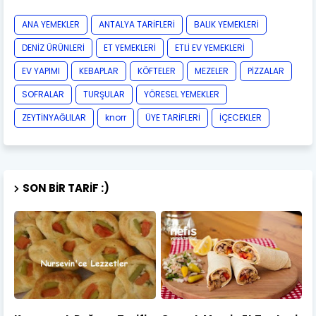
ANA YEMEKLER
ANTALYA TARİFLERİ
BALIK YEMEKLERİ
DENİZ ÜRÜNLERİ
ET YEMEKLERİ
ETLİ EV YEMEKLERİ
EV YAPIMI
KEBAPLAR
KÖFTELER
MEZELER
PİZZALAR
SOFRALAR
TURŞULAR
YÖRESEL YEMEKLER
ZEYTİNYAĞLILAR
knorr
ÜYE TARİFLERİ
İÇECEKLER
SON BIR TARIF :)