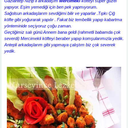
Gaziantep Nizip li arkadaşım
Mercimek
li köfteyi süper güzel
yapıyor. Eşim yemediği için ben pek yapmıyorum.
Sağolsun arkadaşlarım sevdiğimi bilir ve yaparlar .Tıpkı Çiğ
köfte gibi yoğurarak yapılır . Fakat biz tembellik yapıp kabartma
yönteminide seçiyoruz çoğu zaman.
Geçtiğimiz salı günü Annem bana geldi (rahmetli babamda çok
severdi) Mercimekli köfteyi beraber yapıp komşularımızla yedik.
Antepli arkadaşlarım gibi yapmaya çalıştım biz çok severek
yedik.