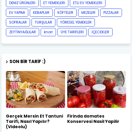
DENİZ ÜRÜNLERİ
ET YEMEKLERİ
ETLİ EV YEMEKLERİ
EV YAPIMI
KEBAPLAR
KÖFTELER
MEZELER
PİZZALAR
SOFRALAR
TURŞULAR
YÖRESEL YEMEKLER
ZEYTİNYAĞLILAR
knorr
ÜYE TARİFLERİ
İÇECEKLER
SON BIR TARIF :)
Gerçek Mersin Et Tantuni
Firinda domates
Tarifi, Nasıl Yapılır?
Konservesi Nasil Yapilir
(Videolu)