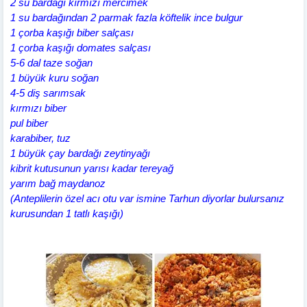
2 su bardağı kırmızı mercimek
1 su bardağından 2 parmak fazla köftelik ince bulgur
1 çorba kaşığı biber salçası
1 çorba kaşığı domates salçası
5-6 dal taze soğan
1 büyük kuru soğan
4-5 diş sarımsak
kırmızı biber
pul biber
karabiber, tuz
1 büyük çay bardağı zeytinyağı
kibrit kutusunun yarısı kadar tereyağ
yarım bağ maydanoz
(Anteplilerin özel acı otu var ismine Tarhun diyorlar bulursanız
kurusundan 1 tatlı kaşığı)