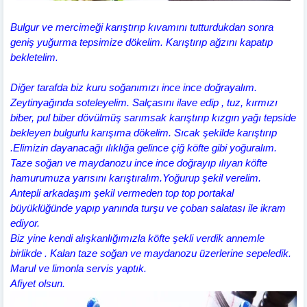
Bulgur ve mercimeği karıştırıp kıvamını tutturdukdan sonra
geniş yuğurma tepsimize dökelim. Karıştırıp ağzını kapatıp
bekletelim.
Diğer tarafda biz kuru soğanımızı ince ince doğrayalım.
Zeytinyağında soteleyelim. Salçasını ilave edip , tuz, kırmızı
biber, pul biber dövülmüş sarımsak karıştırıp kızgın yağı tepside
bekleyen bulgurlu karışıma dökelim. Sıcak şekilde karıştırıp
.Elimizin dayanacağı ılıklığa gelince çiğ köfte gibi yoğuralım.
Taze soğan ve maydanozu ince ince doğrayıp ılıyan köfte
hamurumuza yarısını karıştıralım.Yoğurup şekil verelim.
Antepli arkadaşım şekil vermeden top top portakal
büyüklüğünde yapıp yanında turşu ve çoban salatası ile ikram
ediyor.
Biz yine kendi alışkanlığımızla köfte şekli verdik annemle
birlikde . Kalan taze soğan ve maydanozu üzerlerine sepeledik.
Marul ve limonla servis yaptık.
Afiyet olsun.