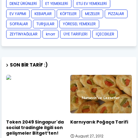
DENİZ ÜRÜNLERİ
ET YEMEKLERİ
ETLİ EV YEMEKLERİ
EV YAPIMI
KEBAPLAR
KÖFTELER
MEZELER
PİZZALAR
SOFRALAR
TURŞULAR
YÖRESEL YEMEKLER
ZEYTİNYAĞLILAR
knorr
ÜYE TARİFLERİ
İÇECEKLER
SON BIR TARIF :)
Token 2049 Singapur'da
Karnıyarık Poğaça Tarifi
social tradingle ilgili son
gelişmeler Bitget’ten!
August 27, 2012