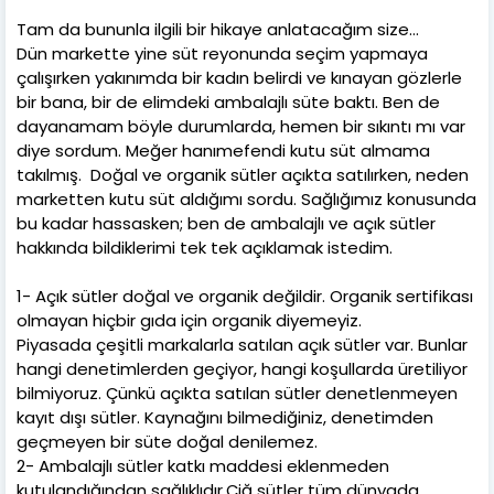
Tam da bununla ilgili bir hikaye anlatacağım size…
Dün markette yine süt reyonunda seçim yapmaya
çalışırken yakınımda bir kadın belirdi ve kınayan gözlerle
bir bana, bir de elimdeki ambalajlı süte baktı. Ben de
dayanamam böyle durumlarda, hemen bir sıkıntı mı var
diye sordum. Meğer hanımefendi kutu süt almama
takılmış. Doğal ve organik sütler açıkta satılırken, neden
marketten kutu süt aldığımı sordu. Sağlığımız konusunda
bu kadar hassasken; ben de ambalajlı ve açık sütler
hakkında bildiklerimi tek tek açıklamak istedim.
1- Açık sütler doğal ve organik değildir. Organik sertifikası
olmayan hiçbir gıda için organik diyemeyiz.
Piyasada çeşitli markalarla satılan açık sütler var. Bunlar
hangi denetimlerden geçiyor, hangi koşullarda üretiliyor
bilmiyoruz. Çünkü açıkta satılan sütler denetlenmeyen
kayıt dışı sütler. Kaynağını bilmediğiniz, denetimden
geçmeyen bir süte doğal denilemez.
2- Ambalajlı sütler katkı maddesi eklenmeden
kutulandığından sağlıklıdır.Çiğ sütler tüm dünyada