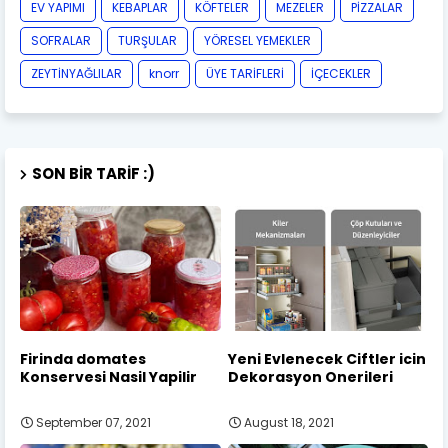
EV YAPIMI
KEBAPLAR
KÖFTELER
MEZELER
PİZZALAR
SOFRALAR
TURŞULAR
YÖRESEL YEMEKLER
ZEYTİNYAĞLILAR
knorr
ÜYE TARİFLERİ
İÇECEKLER
SON BIR TARIF :)
Firinda domates
Yeni Evlenecek Ciftler icin
Konservesi Nasil Yapilir
Dekorasyon Onerileri
September 07, 2021
August 18, 2021