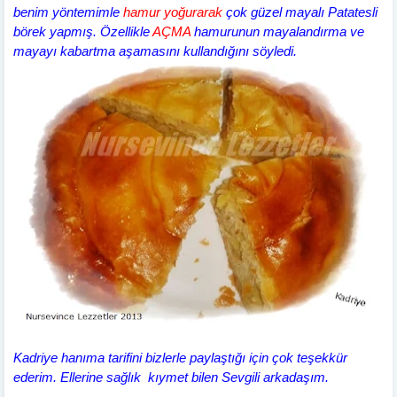
benim yöntemimle
hamur yoğurarak
çok güzel mayalı Patatesli
börek yapmış. Özellikle
AÇMA
hamurunun mayalandırma ve
mayayı kabartma aşamasını kullandığını söyledi.
Kadriye hanıma tarifini bizlerle paylaştığı için çok teşekkür
ederim. Ellerine sağlık kıymet bilen Sevgili arkadaşım.