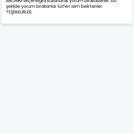
ANONİM seçeneğini kullanarak yorum bırakabilirler, bu
şekilde yorum bırakanlar lütfen isim belirtsinler.
TEŞEKKÜRLER,