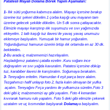
Patatesli Mayalı Dolama Börek Yapım Aşamaları:
1-
Ilık
sütü yoğurma kabımıza alalım. Mayayı içersine bırakıp
üzerine toz şekeri dökelim.1 çorba kaşığı unu mayanın tam
üzerine gelecek şekilde dökelim. Un 5 dk sonra çatlayacaktır.
Elimizle mayayı karıştırıp ılık suyumuzu ve sıvı yağımızıda
ekleyelim. 1 tatlı kaşığı tuz ilavesi ile yavaş yavaş unumuzu
eklemeye başlıyalım. Yumuşak bir hamur yoğuralım.
Yoğurduğumuz hamurun üzerini örtüp ılık ortamda en az 30 dk.
bekletelim.
2-
Bu arada iç malzememizi hazırlayalım.
Haşladığımız patatesi çatalla ezelim .Kuru soğanı ince
doğrayalım ve sıvı yağda kavuralım. Patatesi içersine döküp
tuz, karabiber ilavesi ile karıştıralım. Soğumaya bırakalım.
3-
Tereyağını eritelim. Hamurdan 4 eşit parça beze alalım.
Tezgahımızı hafif unlayıp foto 2, fazla kalın olmayan bir yufka
açalım. Tereyağını Fırça yardımı ile yufkamıza sürelim.Foto 3
deki gibi iç malzememizi ay gibi yayalım. Foto 4 kenardan
kıvırarak hamuru rulo yapalım. Foto 5 deki gibi elimizle çekerek
uzatalım ve uç kısmından başlıyarak
Dolama
ya başlıyalım.