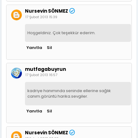
Nursevin SÖNMEZ
17 Şubat 2013 15:39
Hoşgeldiniz. Çok teşekkür ederim.
Yanıtla
Sil
mutfagabuyrun
17 Şubat 2013 16:57
kadriye hanımında seninde ellerine sağlık
canım.görüntü harika.sevgiler.
Yanıtla
Sil
Nursevin SÖNMEZ