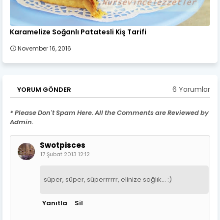
Karamelize Soğanlı Patatesli Kiş Tarifi
November 16, 2016
6 Yorumlar
YORUM GÖNDER
* Please Don't Spam Here. All the Comments are Reviewed by
Admin.
Swotpisces
17 Şubat 2013 12:12
süper, süper, süperrrrrr, elinize sağlık... :)
Yanıtla
Sil