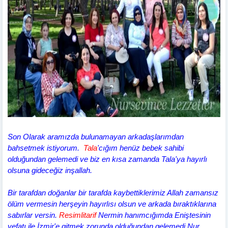
Son Olarak aramızda bulunamayan arkadaşlarımdan
bahsetmek istiyorum.
Tala
'cığım henüz bebek sahibi
olduğundan gelemedi ve biz en kısa zamanda Tala'ya hayırlı
olsuna gideceğiz inşallah.
Bir tarafdan doğanlar bir tarafda kaybettiklerimiz Allah zamansız
ölüm vermesin herşeyin hayırlısı olsun ve arkada bıraktıklarına
sabırlar versin.
Resimlitarif
Nermin hanımcığımda Eniştesinin
vefatı ile İzmir'e gitmek zorunda olduğundan gelemedi.Nur