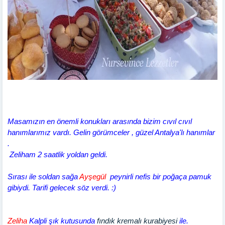
Masamızın en önemli konukları arasında bizim cıvıl cıvıl
hanımlarımız vardı. Gelin görümceler , güzel Antalya'lı hanımlar
.
Zeliham 2 saatlik yoldan geldi.
Sırası ile soldan sağa
Ayşegül
peynirli nefis bir poğaça pamuk
gibiydi. Tarifi gelecek söz verdi. :)
Zeliha
Kalpli şık kutusunda
fındık kremalı kurabiyesi
ile.