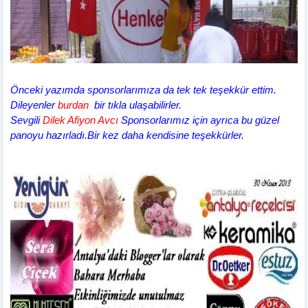
Önceki yazımda sponsorlarımıza da tek tek teşekkür ettim.
Dileyenler
burdan
bir tıkla
ulaşabilirler.
Sevgili
Dilek Afiyon Avcı
Sponsorlarımız için ayrıca bu güzel
panoyu hazırladı.Bir kez daha kendisine teşekkürler.