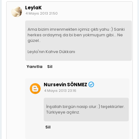
LeylaK
4 Mayıs 2013 21:50
Ama bizim imrenmekten içimiz çıktı yahu :) Sanki
herkes ordaymış da bi ben yokmuşum gibi... Ne
güzel..
Leyla'nın Kahve Dükkanı
Yanıtla
Sil
Nursevin SÖNMEZ
4 Mayıs 2013 23:16
İnşallah birgün nasip olur.:) teşekkürler.
Türkiyeye açılırız.
Sil