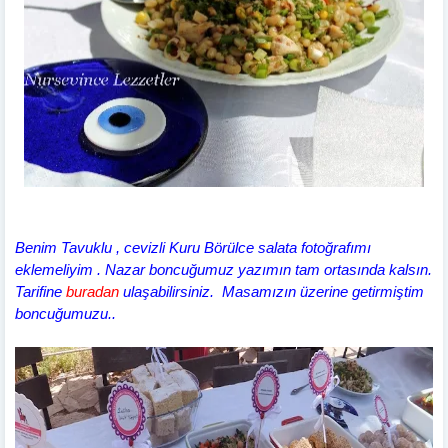
Benim Tavuklu , cevizli Kuru Börülce salata fotoğrafımı
eklemeliyim . Nazar boncuğumuz yazımın tam ortasında kalsın.
Tarifine
buradan
ulaşabilirsiniz. Masamızın üzerine getirmiştim
boncuğumuzu..