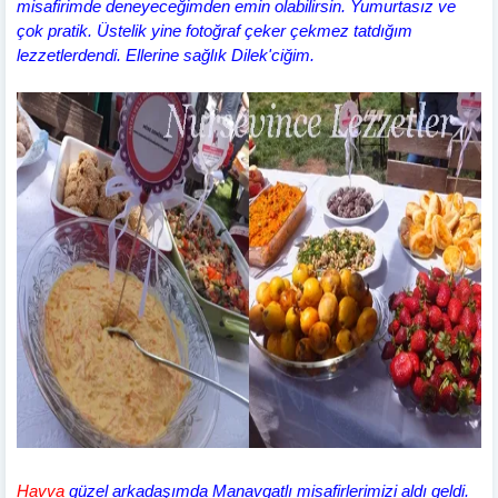
misafirimde deneyeceğimden emin olabilirsin. Yumurtasız ve
çok pratik. Üstelik yine fotoğraf çeker çekmez tatdığım
lezzetlerdendi. Ellerine sağlık Dilek'ciğim.
Havva
güzel arkadaşımda Manavgatlı misafirlerimizi aldı geldi.