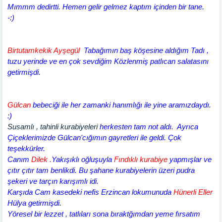
Mımmm dedirtti. Hemen gelir gelmez kaptım içinden bir tane.
-:)
Birtutamkekik Ayşegül
Tabağımın baş köşesine aldığım Tadı ,
tuzu yerinde ve en çok sevdiğim Közlenmiş patlıcan salatasını
getirmişdi.
Gülcan
bebeciği ile her zamanki hanımlığı ile yine aramızdaydı.
:)
Susamlı , tahinli kurabiyeleri
herkesten tam not aldı. Ayrıca
Çiçeklerimizde Gülcan'cığımın gayretleri ile geldi. Çok
teşekkürler.
Canım
Dilek
.
Yakışıklı oğluşuyla
Fındıklı kurabiye
yapmışlar ve
çıtır çıtır tam benlikdi. Bu şahane kurabiyelerin üzeri pudra
şekeri ve tarçın karışımlı idi.
Karşıda Cam kasedeki nefis Erzincan lokumunuda
Hünerli Eller
Hülya getirmişdi.
Yöresel bir lezzet , tatlıları sona bıraktğımdan yeme fırsatım