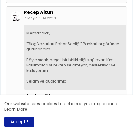
Recep Altun
4 Mayıs 2013 22:44
Merhabalar,
"Blog Yazarları Bahar Şenliği" Pankartını görünce
gururlandım.
Böyle sıcak, neşeli bir birlikteliği sağlayan tüm
katılımcıları yürekten selamlıyor, destekliyor ve
kutluyorum.
Selam ve dualarımla.
Yanıtla
Sil
Our website uses cookies to enhance your experience.
Learn More
Nursevin SÖNMEZ
4 Mayıs 2013 23:13
Accept !