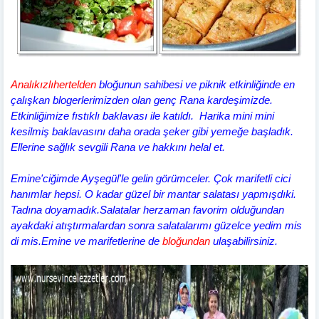
Analıkızlıhertelden
bloğunun sahibesi ve piknik etkinliğinde en
çalışkan blogerlerimizden olan genç Rana kardeşimizde.
Etkinliğimize fıstıklı baklavası ile katıldı. Harika mini mini
kesilmiş baklavasını daha orada şeker gibi yemeğe başladık.
Ellerine sağlık sevgili Rana ve hakkını helal et.
Emine'ciğimde Ayşegül'le gelin görümceler. Çok marifetli cici
hanımlar hepsi. O kadar güzel bir mantar salatası yapmışdıki.
Tadına doyamadık.Salatalar herzaman favorim olduğundan
ayakdaki atıştırmalardan sonra salatalarımı güzelce yedim mis
di mis.Emine
ve marifetlerine de
bloğundan
ulaşabilirsiniz.