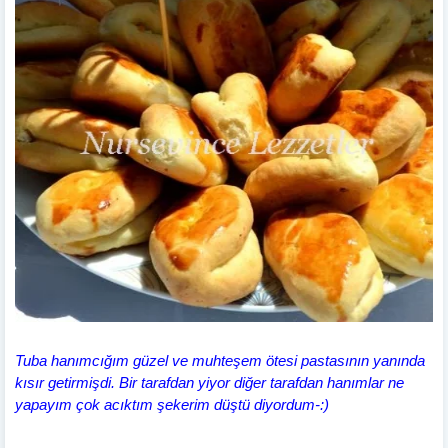
Tuba hanımcığım güzel ve muhteşem ötesi pastasının yanında
kısır getirmişdi. Bir tarafdan yiyor diğer tarafdan hanımlar ne
yapayım çok acıktım şekerim düştü diyordum-:)