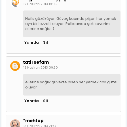
12 Haziran 2013 19:05
Nefis gözüküyor..Güveç kabında pişen her yemek
ayrı bir lezzetli oluyor..Patlıcanıda çok severim
ellerine sağlık :)
Yanıtla
Sil
tatlı sefam
13 Haziran 2013 09:50
ellerıne sağlık guvecte pısen her yemek cok guzel
oluyor
Yanıtla
Sil
*mehtap
13 Haziran 2013 21:47