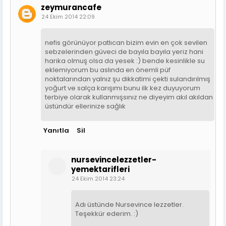
zeymurancafe
24 Ekim 2014 22:09
nefis görünüyor patlıcan bizim evin en çok sevilen
sebzelerinden güveci de bayıla bayıla yeriz hani
harika olmuş olsa da yesek :) bende kesinlikle su
eklemiyorum bu aslında en önemli püf
noktalarından yalnız şu dikkatimi çekti sulandırılmış
yoğurt ve salça karışımı bunu ilk kez duyuyorum
terbiye olarak kullanmışsınız ne diyeyim akıl akıldan
üstündür ellerinize sağlık
Yanıtla
Sil
nursevincelezzetler-
yemektarifleri
24 Ekim 2014 23:24
Adı üstünde Nursevince lezzetler.
Teşekkür ederim. :)