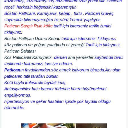
közlenmişi, kızartılmışı kış hazırlıklarımızda yerini alır. Patlıcan
reçeli herkesin beğenisini kazanmıştır.
Bostan Patlıcanı, Karnıyarık, kebap , türlü , Patlican Güveç
saymakla bitiremiyeceğim bir sürü Yemek yapılıyor.
Patlıcan Sargılı Rulo köfte
tarifi için isterseniz tarifin ismini
tıklayınız.
Bostan Patlıcan Dolma Kebap
tarifi için isterseniz Tıklayınız.
köz patlıcan ve yoğurt yatağında et yemeği
Tarifi için tıklayınız.
Patlıcan Salatası
Köz Patlıcanla Karnıyarık
derken
ana yemekler
sayfamda farklı
tariflerede bakmanızı tavsiye ederim.
Patlıcan
ın faydalarından söz etmek istiyorum birazda.Acı olan
patlıcanın tatlı tarafları bunlar.
Kötü huylu kolestrole faydalı imiş.
Antosiyaninler bazı kanser türlerine hücre büyümelerini
engelliyormuş.
hipertansiyon ve şeker hastaları içinde çok faydalı olduğu
bilinmekte.