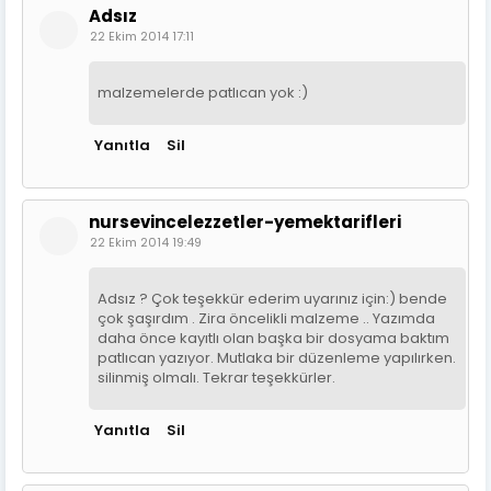
Adsız
22 Ekim 2014 17:11
malzemelerde patlıcan yok :)
Yanıtla
Sil
nursevincelezzetler-yemektarifleri
22 Ekim 2014 19:49
Adsız ? Çok teşekkür ederim uyarınız için:) bende
çok şaşırdım . Zira öncelikli malzeme .. Yazımda
daha önce kayıtlı olan başka bir dosyama baktım
patlıcan yazıyor. Mutlaka bir düzenleme yapılırken.
silinmiş olmalı. Tekrar teşekkürler.
Yanıtla
Sil