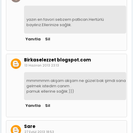
yazın en favori sebzem patlıcan.Hertürlü
bayılırız.Ellerinize sağlık.
Yanıtla
Sil
Birkaselezzet blogspot.com
13 Haziran 2013 23:13
mmmmmm akşam akşam ne güzel bak şimdi sana
gelmek istedim canım .
pamuk ellerine sağlık:)))
Yanıtla
Sil
Sare
27 Eylül 2013 18:53