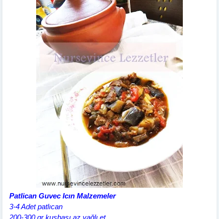
Patlican Guvec Icın Malzemeler
3-4 Adet patlıcan
200-300 gr kuşbaşı az yağlı et