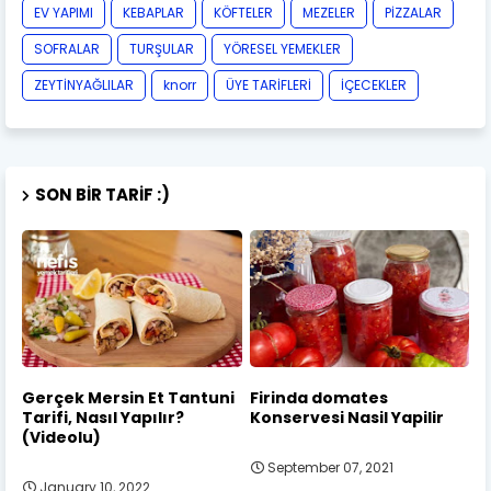
EV YAPIMI
KEBAPLAR
KÖFTELER
MEZELER
PİZZALAR
SOFRALAR
TURŞULAR
YÖRESEL YEMEKLER
ZEYTİNYAĞLILAR
knorr
ÜYE TARİFLERİ
İÇECEKLER
SON BIR TARIF :)
Gerçek Mersin Et Tantuni
Firinda domates
Tarifi, Nasıl Yapılır?
Konservesi Nasil Yapilir
(Videolu)
September 07, 2021
January 10, 2022