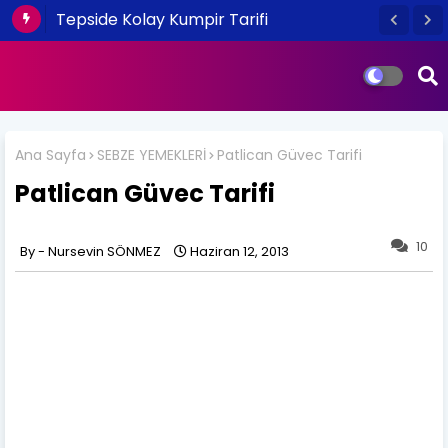
Tepside Kolay Kumpir Tarifi
Ana Sayfa
SEBZE YEMEKLERİ
Patlican Güvec Tarifi
Patlican Güvec Tarifi
10
Nursevin SÖNMEZ
Haziran 12, 2013