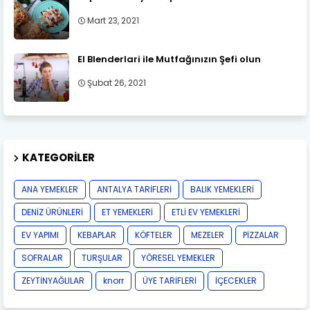
Mart 23, 2021
El Blenderlari ile Mutfağınızın Şefi olun
Şubat 26, 2021
KATEGORILER
ANA YEMEKLER
ANTALYA TARİFLERİ
BALIK YEMEKLERİ
DENİZ ÜRÜNLERİ
ET YEMEKLERİ
ETLİ EV YEMEKLERİ
EV YAPIMI
KEBAPLAR
KÖFTELER
MEZELER
PİZZALAR
SOFRALAR
TURŞULAR
YÖRESEL YEMEKLER
ZEYTİNYAĞLILAR
knorr
ÜYE TARİFLERİ
İÇECEKLER