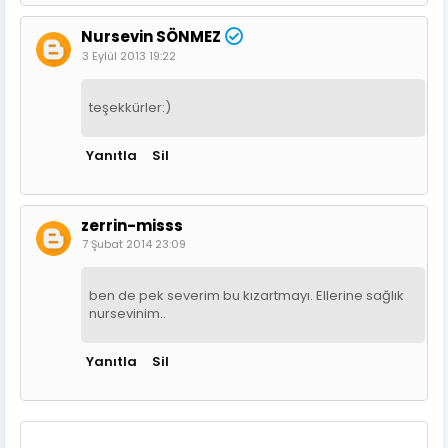
Nursevin SÖNMEZ
3 Eylül 2013 19:22
teşekkürler:)
Yanıtla
Sil
zerrin-misss
7 Şubat 2014 23:09
ben de pek severim bu kızartmayı. Ellerine sağlık
nursevinim..
Yanıtla
Sil