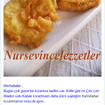
Merhabalar ,
Bugün çok güzel bir kızartma tarifim var. Köfte gibi ve Çıtır çıtır
Maden sulu Kabak kızartmam daha önce yaptığım
Karnıbahar
kızartma
mın sosu ile aynı..