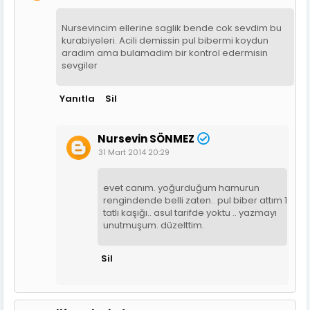
Nursevincim ellerine saglik bende cok sevdim bu
kurabiyeleri. Acili demissin pul bibermi koydun
aradim ama bulamadim bir kontrol edermisin
sevgiler
Yanıtla
Sil
Nursevin SÖNMEZ
31 Mart 2014 20:29
evet canım. yoğurduğum hamurun
rengindende belli zaten.. pul biber attım 1
tatlı kaşığı.. asul tarifde yoktu .. yazmayı
unutmuşum. düzelttim.
Sil