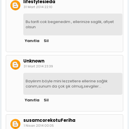
lifestylesieda
31 Mart 2014 22:10
Bu tarifi cok begenedim , ellerinize saglik, afiyet
olsun
Yanıtla
Sil
Unknown
31 Mart 2014 23:39
Bayılırım böyle mini lezzetlere ellerine sağlık
canım,sunum da çok şık olmuş,sevgiler...
Yanıtla
Sil
susamcorekotuFeriha
1 Nisan 2014 00:05