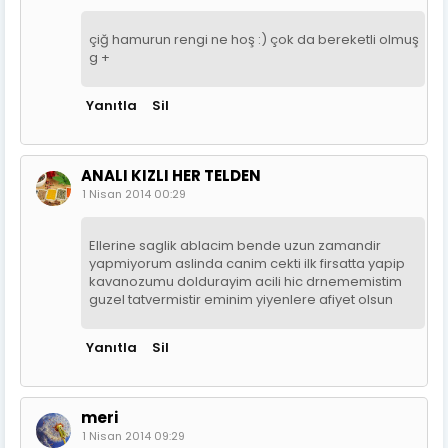
çiğ hamurun rengi ne hoş :) çok da bereketli olmuş
g +
Yanıtla
Sil
ANALI KIZLI HER TELDEN
1 Nisan 2014 00:29
Ellerine saglik ablacim bende uzun zamandir
yapmiyorum aslinda canim cekti ilk firsatta yapip
kavanozumu doldurayim acili hic drnememistim
guzel tatvermistir eminim yiyenlere afiyet olsun
Yanıtla
Sil
meri
1 Nisan 2014 09:29