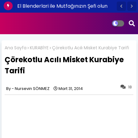
El Blenderlari ile Mutfağınızın Şefi olun
Ana Sayfa
KURABİYE
Çörekotlu Acılı Misket Kurabiye Tarifi
Çörekotlu Acılı Misket Kurabiye
Tarifi
18
Nursevin SÖNMEZ
Mart 31, 2014