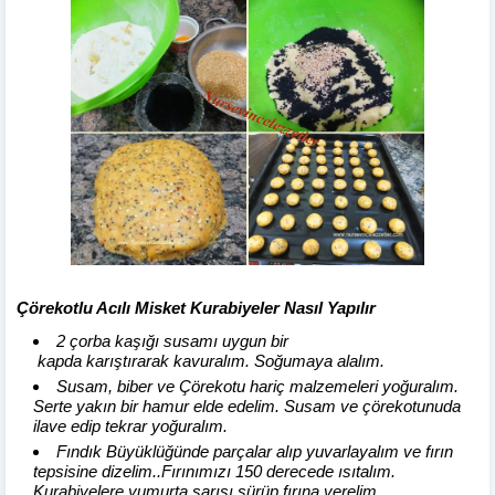
Çörekotlu Acılı Misket Kurabiyeler Nasıl Yapılır
2 çorba kaşığı susamı uygun bir
kapda karıştırarak kavuralım. Soğumaya alalım.
Susam, biber ve Çörekotu hariç malzemeleri yoğuralım.
Serte yakın bir hamur elde edelim. Susam ve çörekotunuda
ilave edip tekrar yoğuralım.
Fındık Büyüklüğünde parçalar alıp yuvarlayalım ve fırın
tepsisine dizelim..Fırınımızı 150 derecede ısıtalım.
Kurabiyelere yumurta sarısı sürüp fırına verelim.