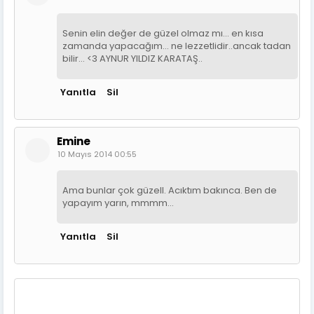
Senin elin değer de güzel olmaz mı... en kısa
zamanda yapacağım... ne lezzetlidir..ancak tadan
bilir... <3 AYNUR YILDIZ KARATAŞ..
Yanıtla
Sil
Emine
10 Mayıs 2014 00:55
Ama bunlar çok güzell. Acıktım bakınca. Ben de
yapayım yarın, mmmm...
Yanıtla
Sil