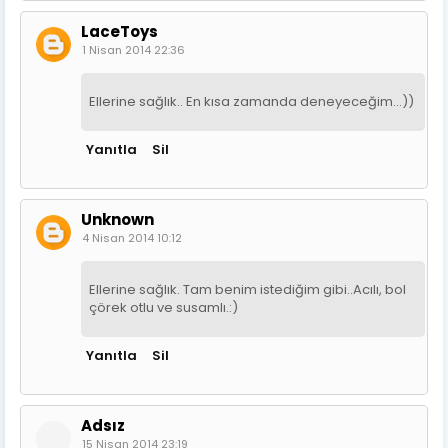
LaceToys
1 Nisan 2014 22:36
Ellerine sağlık.. En kısa zamanda deneyeceğim...))
Yanıtla
Sil
Unknown
4 Nisan 2014 10:12
Ellerine sağlık. Tam benim istediğim gibi..Acılı, bol
çörek otlu ve susamlı.:)
Yanıtla
Sil
Adsız
15 Nisan 2014 23:19