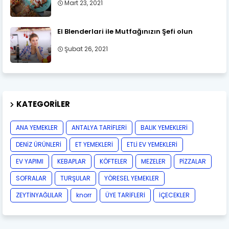
Mart 23, 2021
El Blenderlari ile Mutfağınızın Şefi olun
Şubat 26, 2021
KATEGORILER
ANA YEMEKLER
ANTALYA TARİFLERİ
BALIK YEMEKLERİ
DENİZ ÜRÜNLERİ
ET YEMEKLERİ
ETLİ EV YEMEKLERİ
EV YAPIMI
KEBAPLAR
KÖFTELER
MEZELER
PİZZALAR
SOFRALAR
TURŞULAR
YÖRESEL YEMEKLER
ZEYTİNYAĞLILAR
knorr
ÜYE TARİFLERİ
İÇECEKLER