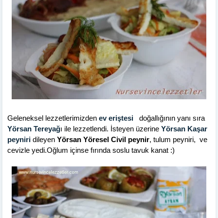
Geleneksel lezzetlerimizden
ev eriştesi
doğallığının yanı sıra
Yörsan
Tereyağ
ı ile lezzetlendi. İsteyen üzerine
Yörsan Kaşar
peyniri
dileyen
Yörsan Yöresel Civil peynir
, tulum peyniri, ve
cevizle yedi.Oğlum içinse fırında soslu tavuk kanat :)