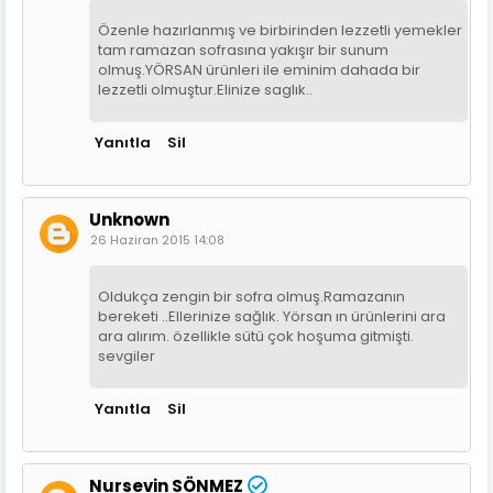
Özenle hazırlanmış ve birbirinden lezzetli yemekler
tam ramazan sofrasına yakışır bir sunum
olmuş.YÖRSAN ürünleri ile eminim dahada bir
lezzetli olmuştur.Elinize saglık..
Yanıtla
Sil
Unknown
26 Haziran 2015 14:08
Oldukça zengin bir sofra olmuş.Ramazanın
bereketi ..Ellerinize sağlık. Yörsan ın ürünlerini ara
ara alırım. özellikle sütü çok hoşuma gitmişti.
sevgiler
Yanıtla
Sil
Nursevin SÖNMEZ