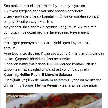
Sos malzemelerini karıştıralım.1 yumurtayı ayıralım.
1 yufkayı tezgaha serip yarısına sosdan gezdirelim.
Diğer yarıyı soslu tarafa kapatalım. Önce ortasından sonra 2
parçayı 3 eşit parçaya keselim.
Maydanozu ince doğrayıp peynirle karıştıralım. Ayırdığımız
yumurtanın beyazını peynire ilave edelim. Peynir eriyip
akmasın.
Her üçgen parçaya bir miktar peynirli içten koyarak rulo
saralım.
Fırın tepsimize dizelim. Kalan sosa ayırdığımız yumurta sarısını
atalım. Çırparak böreklerin üzerine sürelim.
Önceden ısıttığımız fırında 180-200 derece kontrollü alt üst
turbo kızarmaya başladığında alt üst konumda pişirelim.
Kızarmış Hellim Peynirli Mevsim Salatası
Dilediğimiz yeşilliklerle
mevsim salata
mızı yapalım ve üzerine
dilimlenmiş
Yörsan
Hellim Peyniri
kızartarak servise alalım.