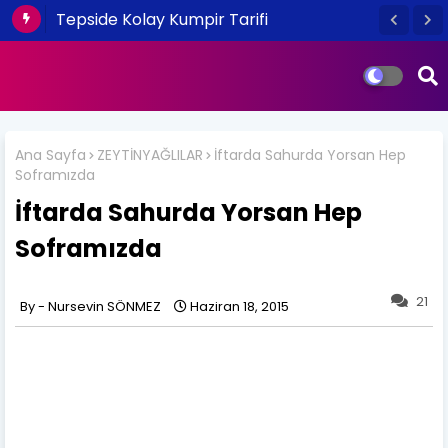
Tepside Kolay Kumpir Tarifi
Ana Sayfa
ZEYTİNYAĞLILAR
İftarda Sahurda Yorsan Hep
Soframızda
İftarda Sahurda Yorsan Hep
Soframızda
21
Nursevin SÖNMEZ
Haziran 18, 2015