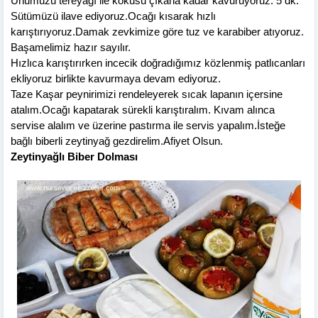
Unumuzu tereyağı ile kokusu çıkana kadar kavuruyoruz. 5 dk.
Sütümüzü ilave ediyoruz.Ocağı kısarak hızlı
karıştırıyoruz.
Damak zevkimize göre tuz ve karabiber atıyoruz.
Başamelimiz hazır sayılır.
Hızlıca karıştırırken incecik doğradığımız közlenmiş patlıcanları
ekliyoruz birlikte kavurmaya devam ediyoruz.
Taze Kaşar peyniri
mizi rendeleyerek sıcak lapanın içersine
atalım.Ocağı kapatarak sürekli karıştıralım. Kıvam alınca
servise alalım ve üzerine pastırma ile servis yapalım.İsteğe
bağlı biberli zeytinyağ gezdirelim.Afiyet Olsun.
Zeytinyağlı Biber Dolması