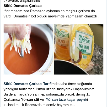
tıklayarak ulaşabilirsiniz.
Sütlü Domates Çorbası
İftar masamızda Ramazan aylarının en meşhur çorbası da
vardı. Domatesin bol olduğu mevsimde Yapmasam olmazdı .
Sütlü Domates Çorbası Tarifi
mde daha önce bloğumda
yazdığım tariflerden. İsmin üzerini tıklayarak ulaşabilirsiniz.
Bu defa İftarda Yörsan hep soframızda olacak demiştik.
Çorbamda
Yörsan süt
ve
Yörsan taze kaşar peynir
i
kullandım. İlk iftarımızda midemiz bayram etti.