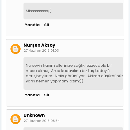
Misssssssss; )
Yanıtla
Sil
Nurşen Aksoy
27 Haziran 2015 01:03
Nursevin hanım ellerinize sağlık,lezzet dolu bir
masa olmuş..Arap kadayıfına biz taş kadayıfı
deriz,bayılırım...Nefis görünüyor...Aklıma düşürdünüz
yarın hemen yapmam lazım:))
Yanıtla
Sil
Unknown
27 Haziran 2015 08:54