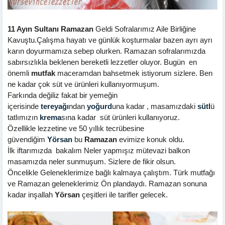
11 Ayın Sultanı Ramazan
Geldi Sofralarımız Aile Birliğine
Kavuştu.Çalışma hayatı ve günlük koşturmalar bazen ayrı ayrı
karın doyurmamıza sebep olurken. Ramazan sofralarımızda
sabırsızlıkla beklenen bereketli lezzetler oluyor. Bugün en
önemli
mutfak
maceramdan bahsetmek istiyorum sizlere. Ben
ne kadar çok süt ve ürünleri kullanıyormuşum.
Farkında değiliz fakat bir yemeğin
içerisinde
tereyağı
ndan
yoğurd
una kadar , masamızdaki
süt
l
ü
tatlımızın
krema
sına kadar süt ürünleri kullanıyoruz.
Özellikle lezzetine ve 50 yıllık tecrübesine
güvendiğim
Yörsan
bu
Ramazan
evimize konuk oldu.
İlk iftarımızda bakalım Neler yapmışız mütevazi balkon
masamızda neler sunmuşum. Sizlere de fikir olsun.
Öncelikle Geleneklerimize bağlı kalmaya çalıştım. Türk mutfağı
ve Ramazan geleneklerimiz Ön plandaydı. Ramazan sonuna
kadar inşallah
Yörsan
çeşitleri ile tarifler gelecek.