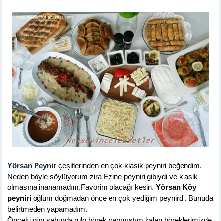
Yörsan Peynir
çeşitlerinden en çok klasik peyniri beğendim.
Neden böyle söylüyorum zira Ezine peyniri gibiydi ve klasik
olmasına inanamadım.Favorim olacağı kesin.
Yörsan Köy
peyniri
oğlum doğmadan önce en çok yediğim peynirdi. Bunuda
belirtmeden yapamadım.
Önceki gün sahurda rulo börek yapmıştım kalan böreklerimizde