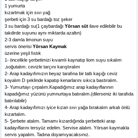
1 yumurta
kızartmak için sıvı yağ
şerbeti için 3 su bardağı toz şeker
3 su bardağı su(1 çaybardağı
Yörsan süt
ilave edilebilir bu
takdirde suyunu aynı miktarda azaltın)
2-3 damla limonun suyu
servis önerisi
Yörsan Kaymak
üzerine yeşil fıstık
1- öncelikle şerbetimizi kıvamlı kaynatıp liom suyu sıkalım
,soğutalım. cevizle tarçını karıştıralım
2- Arap kadayıfımızın beyaz tarafına bir tatlı kaşığı ceviz
koyalım D şeklinde kapatıp kenarlarını sıkıca bastıralım.
3- Yumurtayı çırpalım.Kapadığımız arap kadayıflarının
kapadığımız yüzünü yumnurtaya batıralım.(dilerseniz iki tarafıda
batırılabilir)
4- Arap kadayıfımızı iyice kızan sıvı yağa bırakalım arkalı önlü
kızartalım.
5- Şerbete atalım. Tamamı kızardığında şerbetteki arap
kadayıflarını tersyüz edelim. Servise alalım. Yörsan kaymakla
servis yapalım. Tadına doyamıyacaksınız.