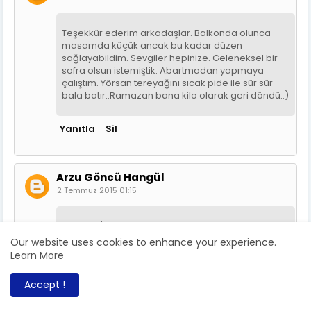
Teşekkür ederim arkadaşlar. Balkonda olunca
masamda küçük ancak bu kadar düzen
sağlayabildim. Sevgiler hepinize. Geleneksel bir
sofra olsun istemiştik. Abartmadan yapmaya
çalıştım. Yörsan tereyağını sıcak pide ile sür sür
bala batır..Ramazan bana kilo olarak geri döndü.:)
Yanıtla
Sil
Arzu Göncü Hangül
2 Temmuz 2015 01:15
Nursevin'ciğim ellerine sağlık.Hepsi birbirinden
güzel ve lezzetli görünüyor..Afiyet bal olsun..Yörsan
Our website uses cookies to enhance your experience.
ürünleri zaman zaman soframıza lezzet katıyor
Learn More
bizim de..Sevgiler..
Accept !
Yanıtla
Sil