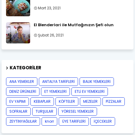
Mart 23, 2021
El Blenderlari ile Mutfağınızın Şefi olun
Şubat 26, 2021
KATEGORILER
ANA YEMEKLER
ANTALYA TARİFLERİ
BALIK YEMEKLERİ
DENİZ ÜRÜNLERİ
ET YEMEKLERİ
ETLİ EV YEMEKLERİ
EV YAPIMI
KEBAPLAR
KÖFTELER
MEZELER
PİZZALAR
SOFRALAR
TURŞULAR
YÖRESEL YEMEKLER
ZEYTİNYAĞLILAR
knorr
ÜYE TARİFLERİ
İÇECEKLER