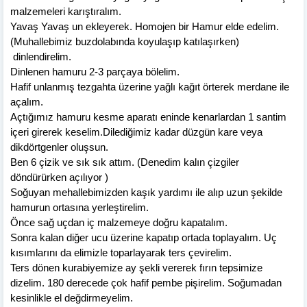
malzemeleri karıştıralım.
Yavaş Yavaş un ekleyerek. Homojen bir Hamur elde edelim.
(Muhallebimiz buzdolabında koyulaşıp katılaşırken)
dinlendirelim.
Dinlenen hamuru 2-3 parçaya bölelim.
Hafif unlanmış tezgahta üzerine yağlı kağıt örterek merdane ile
açalım.
Açtığımız hamuru kesme aparatı eninde kenarlardan 1 santim
içeri girerek keselim.Dilediğimiz kadar düzgün kare veya
dikdörtgenler oluşsun.
Ben 6 çizik ve sık sık attım. (Denedim kalın çizgiler
döndürürken açılıyor )
Soğuyan mehallebimizden kaşık yardımı ile alıp uzun şekilde
hamurun ortasına yerleştirelim.
Önce sağ uçdan iç malzemeye doğru kapatalım.
Sonra kalan diğer ucu üzerine kapatıp ortada toplayalım. Uç
kısımlarını da elimizle toparlayarak ters çevirelim.
Ters dönen kurabiyemize ay şekli vererek fırın tepsimize
dizelim. 180 derecede çok hafif pembe pişirelim. Soğumadan
kesinlikle el değdirmeyelim.