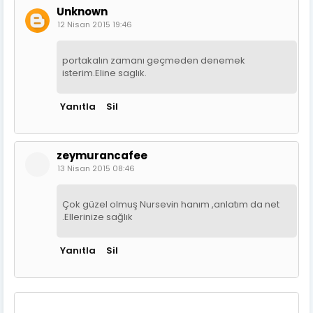
Unknown
12 Nisan 2015 19:46
portakalın zamanı geçmeden denemek
isterim.Eline saglık.
Yanıtla
Sil
zeymurancafee
13 Nisan 2015 08:46
Çok güzel olmuş Nursevin hanım ,anlatım da net
.Ellerinize sağlık
Yanıtla
Sil