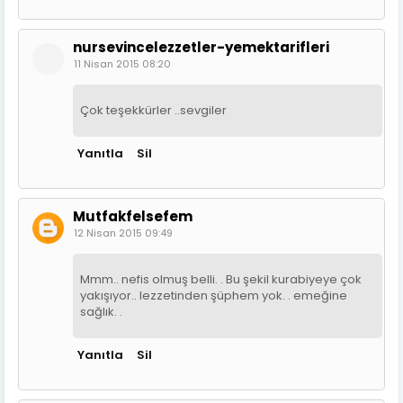
nursevincelezzetler-yemektarifleri
11 Nisan 2015 08:20
Çok teşekkürler ..sevgiler
Yanıtla
Sil
Mutfakfelsefem
12 Nisan 2015 09:49
Mmm.. nefis olmuş belli. . Bu şekil kurabiyeye çok
yakışıyor.. lezzetinden şüphem yok. . emeğine
sağlık. .
Yanıtla
Sil