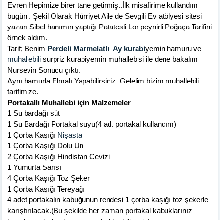
Evren Hepimize birer tane getirmiş..İlk misafirime kullandım
bugün.. Şekil Olarak Hürriyet Aile de Sevgili Ev atölyesi sitesi
yazarı Sibel hanımın yaptığı Patatesli Lor peynirli Poğaça Tarifini
örnek aldım.
Tarif; Benim
Perdeli Marmelatlı Ay kurabi
yemin hamuru ve
muhallebili
surpriz kurabiyemin muhallebisi ile dene bakalım
Nursevin Sonucu çıktı.
Aynı hamurla Elmalı Yapabilirsiniz. Gelelim bizim muhallebili
tarifimize.
Portakallı Muhallebi için Malzemeler
1 Su bardağı süt
1 Su Bardağı Portakal suyu(4 ad. portakal kullandım)
1 Çorba Kaşığı
Nişasta
1 Çorba Kaşığı Dolu Un
2 Çorba Kaşığı Hindistan Cevizi
1 Yumurta Sarısı
4 Çorba Kaşığı Toz Şeker
1 Çorba Kaşığı Tereyağı
4 adet portakalın kabuğunun rendesi 1 çorba kaşığı toz şekerle
karıştırılacak.(Bu şekilde her zaman portakal kabuklarınızı